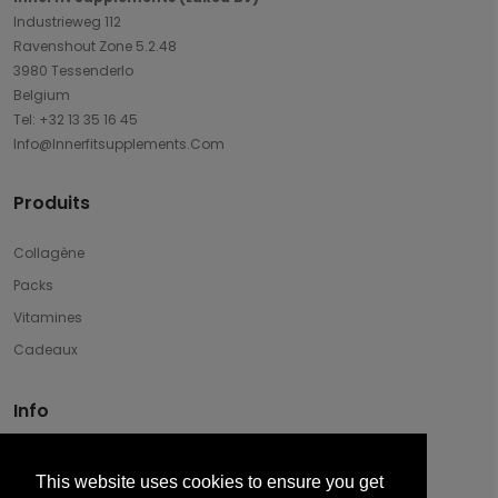
Industrieweg 112
Ravenshout Zone 5.2.48
3980 Tessenderlo
Belgium
Tel: +32 13 35 16 45
Info@innerfitsupplements.com
Produits
Collagène
Packs
Vitamines
Cadeaux
Info
Disclaimer & Privacy
This website uses cookies to ensure you get
Conditions Générales De Vente