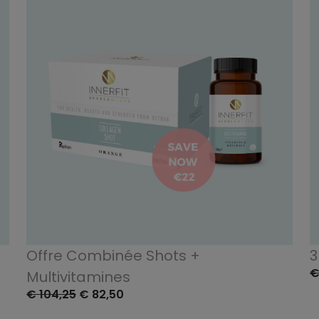
Offre Combinée Shots +
3
€
Multivitamines
€ 104,25
€ 82,50