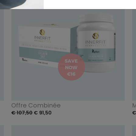
Offre Combinée
M
€ 107,50
€ 91,50
€